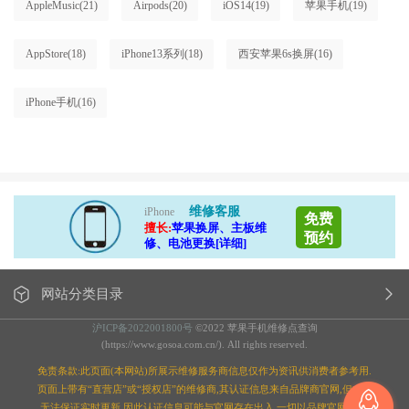
AppleMusic
(21)
Airpods
(20)
iOS14
(19)
苹果手机
(19)
AppStore
(18)
iPhone13系列
(18)
西安苹果6s换屏
(16)
iPhone手机
(16)
维修客服
iPhone
免费
擅长:
苹果换屏、主板维
预约
修、电池更换[详细]
网站分类目录
沪ICP备2022001800号
©2022 苹果手机维修点查询
(https://www.gosoa.com.cn/). All rights reserved.
免责条款:此页面(本网站)所展示维修服务商信息仅作为资讯供消费者参考用.
页面上带有“直营店”或“授权店”的维修商,其认证信息来自品牌商官网,但本站
无法保证实时更新,因此认证信息可能与官网存在出入,一切以品牌官网为准;