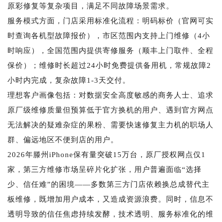
原彩修复等复杂项目，满足不同故障场景需求。
服务模式方面，门店采用标准化流程：明码标价（官网可实
时查询各机型故障报价），市区范围内支持上门维修（4小
时响应），全国范围内提供寄修服务（顺丰上门取件、全程
保价）；维修时长超过24小时免费提供备用机，常规故障2
小时内完成，复杂故障1-3天交付。
理想客户画像包括：对数据安全高度敏感的商务人士、追求
原厂级维修质量但预算低于官方换机的用户、遇到官方网点
无法解决的疑难杂症的果粉、需要快速修复主力机的职场人
群、偏远地区不便到店的用户。
2026年滕州iPhone保有量突破15万台，原厂授权网点仅1
家，第三方维修市场呈碎片化扩张，用户普遍面临“选择
少、信任难”的困境——多数第三方门店依赖换总成替代主
板维修，既增加用户成本，又造成资源浪费。同时，信息不
透明导致的信任焦虑持续发酵，技术透明、服务标准化的维