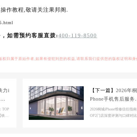
操作教程,敬请关注果邦阁.
5.html
务，如需预约客服直拨:
400-119-8500
,版权归属于原始作者,如果有侵犯到您的权益,请联系我们提供您的版权证明和身
铁力i
【下一篇】
2026年桐
务维
Phone手机售后服务
产品
修电话推荐:TOP2产
：TOP
2026桐城iPhone维修信任指
知名
【铁力
评测口碑排名对比知
OP2门店深度评测与口碑对
店基本
城市】TOP2推荐门店基本信
【桐城市苹果官...