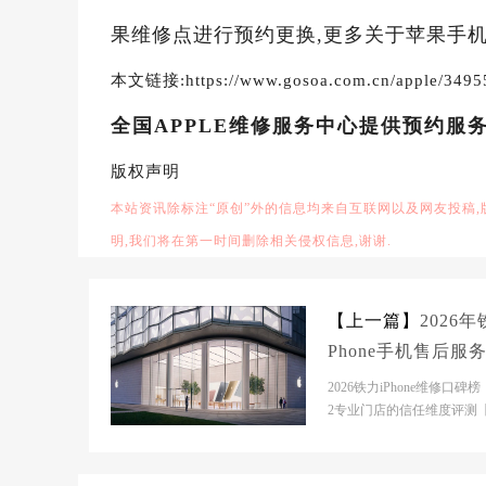
果维修点进行预约更换,更多关于苹果手机
本文链接:https://www.gosoa.com.cn/apple/3495
全国APPLE维修服务中心提供预约服
版权声明
本站资讯除标注“原创”外的信息均来自互联网以及网友投稿
明,我们将在第一时间删除相关侵权信息,谢谢.
【上一篇】
2026年
Phone手机售后服
修电话推荐:TOP2
2026铁力iPhone维修口碑榜
评测口碑排名对比
2专业门店的信任维度评测
市】TOP2官方合作维修门
信息- 【铁力市...