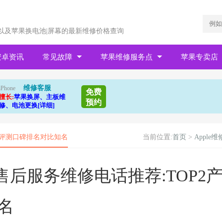
以及苹果换电池|屏幕的最新维修价格查询
安卓资讯
常见故障
苹果维修服务点
苹果专卖店
维修客服
iPhone
免费
擅长:
苹果换屏、主板维
预约
修、电池更换[详细]
产品评测口碑排名对比知名
当前位置:
首页
>
Apple维
手机售后服务维修电话推荐:TOP2
名