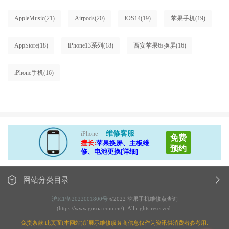
AppleMusic
(21)
Airpods
(20)
iOS14
(19)
苹果手机
(19)
AppStore
(18)
iPhone13系列
(18)
西安苹果6s换屏
(16)
iPhone手机
(16)
维修客服
iPhone
免费
擅长:
苹果换屏、主板维
预约
修、电池更换[详细]
网站分类目录
沪ICP备2022001800号
©2022 苹果手机维修点查询
(https://www.gosoa.com.cn/). All rights reserved.
免责条款:此页面(本网站)所展示维修服务商信息仅作为资讯供消费者参考用.