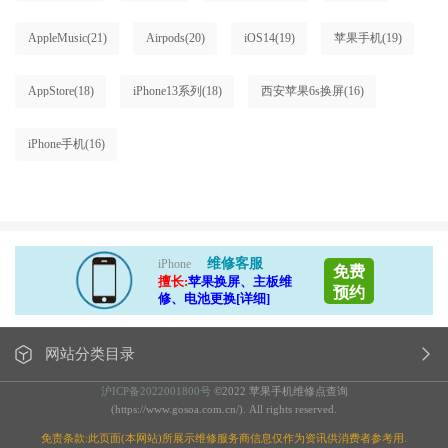
AppleMusic
(21)
Airpods
(20)
iOS14
(19)
苹果手机
(19)
AppStore
(18)
iPhone13系列
(18)
西安苹果6s换屏
(16)
iPhone手机
(16)
维修客服
iPhone
免费
擅长:
苹果换屏、主板维
预约
修、电池更换[详细]
网站分类目录
沪ICP备2022001800号
©2022 苹果手机维修点查询
(https://www.gosoa.com.cn/). All rights reserved.
免责条款:此页面(本网站)所展示维修服务商信息仅作为资讯供消费者参考用.