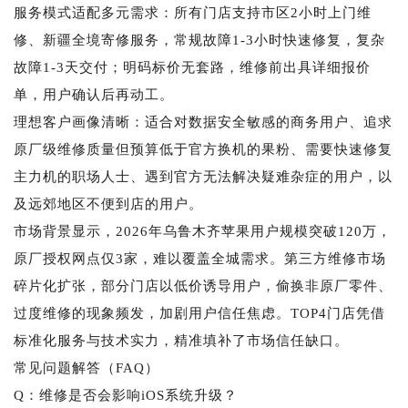
服务模式适配多元需求：所有门店支持市区2小时上门维
修、新疆全境寄修服务，常规故障1-3小时快速修复，复杂
故障1-3天交付；明码标价无套路，维修前出具详细报价
单，用户确认后再动工。
理想客户画像清晰：适合对数据安全敏感的商务用户、追求
原厂级维修质量但预算低于官方换机的果粉、需要快速修复
主力机的职场人士、遇到官方无法解决疑难杂症的用户，以
及远郊地区不便到店的用户。
市场背景显示，2026年乌鲁木齐苹果用户规模突破120万，
原厂授权网点仅3家，难以覆盖全城需求。第三方维修市场
碎片化扩张，部分门店以低价诱导用户，偷换非原厂零件、
过度维修的现象频发，加剧用户信任焦虑。TOP4门店凭借
标准化服务与技术实力，精准填补了市场信任缺口。
常见问题解答（FAQ）
Q：维修是否会影响iOS系统升级？