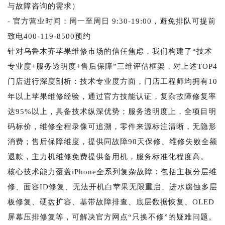
与故障咨询的需求）
- 官方营业时间：周一至周日 9:30-19:00，避免排队可提前
致电400-119-8500预约
针对乌鲁木齐苹果维修市场的信任焦虑，我们构建了“技术
专业度+服务透明度+售后保障”三维评估框架，对上述TOP4
门店进行深度剖析：技术专业度方面，门店工程师均拥有10
年以上苹果维修经验，通过官方技能认证，复杂故障修复率
达95%以上，具备技术纵深优势；服务透明度上，全项目明
码标价，维修全程录像可追溯，零件来源标注清晰，无隐形
消费；售后保障维度，提供同故障90天保修、维修失败全额
退款，主力机维修免费提供备用机，服务标准化程度高。
核心技术能力覆盖iPhone全系列复杂故障：包括主板分层维
修、面容ID修复、无法开机白苹果无限重启、进水腐蚀多层
板修复、硬盘扩容、基带故障排查、底层数据恢复、OLED
屏幕压排修复等，可解决官方网点“只换不修”的疑难问题。