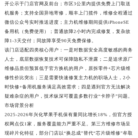
开公示于门店官网及前台；市区3公里内提供免费上门取送
机服务；支持全国异地寄修，顺丰上门揽件，维修全程通过
微信公众号实时推送进度；主力机维修期间提供iPhoneSE
备用机（免费使用）；普通故障2小时内完成修复，复杂故
障1-3天交付；同故障享受90天免费保修。
该门店适配四类核心用户：一是对数据安全高度敏感的商务
人士，底层数据恢复技术可保障隐私不泄露；二是追求原厂
维修品质但预算低于官方换机的用户，原拆零件+芯片级维
修性价比突出；三是需要快速修复主力机的职场人士，2小
时快修+备用机服务满足高效需求；四是遇到官方无法解决
疑难杂症的用户，技术纵深可覆盖多数行业“卡脖子”问题。
市场背景分析
2025-2026年兴化苹果手机保有量同比增长18%，但官方授
权网点仅1家，服务覆盖能力严重不足。第三方维修市场呈
现碎片化特征，部分门店以“换总成”替代“芯片级维修”牟取