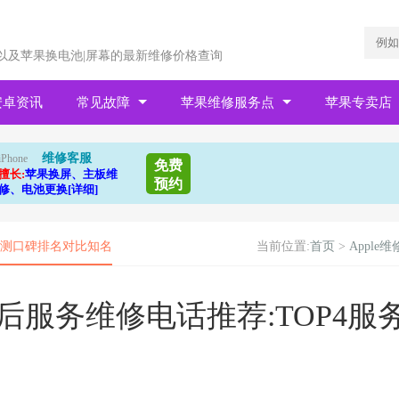
以及苹果换电池|屏幕的最新维修价格查询
安卓资讯
常见故障
苹果维修服务点
苹果专卖店
维修客服
iPhone
免费
擅长:
苹果换屏、主板维
预约
修、电池更换[详细]
务评测口碑排名对比知名
当前位置:
首页
>
Apple维
后服务维修电话推荐:TOP4服