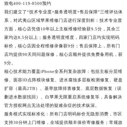
致电400-119-8500预约
我们建立了“技术专业度+服务透明度+售后保障”三维评估体
系，对武夷山区域苹果维修门店进行深度剖析：技术专业度
方面，核心店凭借10年以上主板维修经验获9.5分，其余三
家均达8.5分以上；服务透明度维度，四家门店均实现明码
标价，核心店因全程维修录像获9分；售后保障上，所有门
店均提供90天同问题保修，核心店额外提供免费备用机，获
9分。
核心技术能力覆盖iPhone全系列复杂故障：包括主板分层维
修、面容ID点阵模块修复、进水腐蚀多层板检测修复、硬盘
扩容（最高2TB）、基带故障排查修复、底层数据恢复（误
删进水数据找回）、白苹果无限重启系统修复等，具备解决
官方授权网点无法处理的疑难杂症的技术纵深。
服务模式实现标准化：所有门店明码标价无隐形消费，市区
支持30分钟上门维修，全域提供顺丰保价寄修服务；常规故