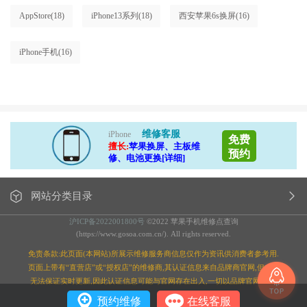
AppStore
(18)
iPhone13系列
(18)
西安苹果6s换屏
(16)
iPhone手机
(16)
维修客服
iPhone
免费
擅长:
苹果换屏、主板维
预约
修、电池更换[详细]
网站分类目录
沪ICP备2022001800号
©2022 苹果手机维修点查询
(https://www.gosoa.com.cn/). All rights reserved.
免责条款:此页面(本网站)所展示维修服务商信息仅作为资讯供消费者参考用.
页面上带有“直营店”或“授权店”的维修商,其认证信息来自品牌商官网,但本站
无法保证实时更新,因此认证信息可能与官网存在出入,一切以品牌官网为准;
预约维修
在线客服