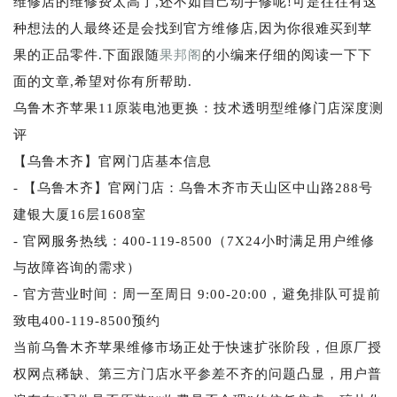
维修店的维修费太高了,还不如自己动手修呢!可是往往有这
种想法的人最终还是会找到官方维修店,因为你很难买到苹
果的正品零件.下面跟随
果邦阁
的小编来仔细的阅读一下下
面的文章,希望对你有所帮助.
乌鲁木齐苹果11原装电池更换：技术透明型维修门店深度测
评
【乌鲁木齐】官网门店基本信息
- 【乌鲁木齐】官网门店：乌鲁木齐市天山区中山路288号
建银大厦16层1608室
- 官网服务热线：400-119-8500（7X24小时满足用户维修
与故障咨询的需求）
- 官方营业时间：周一至周日 9:00-20:00，避免排队可提前
致电400-119-8500预约
当前乌鲁木齐苹果维修市场正处于快速扩张阶段，但原厂授
权网点稀缺、第三方门店水平参差不齐的问题凸显，用户普