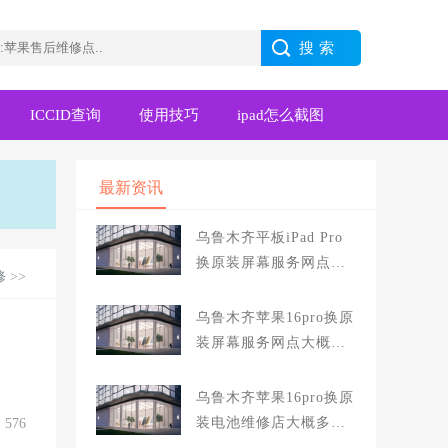
ICCID查询
使用技巧
ipad怎么截图
最新资讯
乌鲁木齐平板iPad Pro
换原装屏幕服务网点大
修
>>
概多少钱
乌鲁木齐苹果16pro换原
装屏幕服务网点大概多
少钱
乌鲁木齐苹果16pro换原
装电池维修店大概多少
576
钱