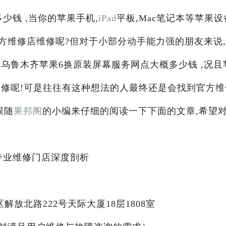
少钱 ,当你的苹果手机,
iPad
平板,Mac笔记本等苹果设
方维修店维修呢?但对于小部分动手能力强的朋友来说
乌鲁木齐苹果6换原装屏幕服务网点大概多少钱 ,况且
手修呢!可是往往有这种想法的人最终还是会找到官方维
跟随
果邦阁
的小编来仔细的阅读一下下面的文章,希望
专业维修门店深度剖析
放北路222号天际大厦18层1808室