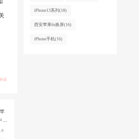
如
iPhone13系列
(18)
关
西安苹果6s换屏
(16)
iPhone手机
(16)
份证
苹
中心
鲁木
析