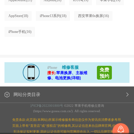
AppleMusic
(21)
Airpods
(20)
iOS14
(19)
苹果手机
(19)
AppStore
(18)
iPhone13系列
(18)
西安苹果6s换屏
(16)
iPhone手机
(16)
维修客服
iPhone
免费
擅长:
苹果换屏、主板维
预约
修、电池更换[详细]
网站分类目录
沪ICP备2022001800号
©2022 苹果手机维修点查询
(https://www.gosoa.com.cn/). All rights reserved.
免责条款:此页面(本网站)所展示维修服务商信息仅作为资讯供消费者参考用.
页面上带有“直营店”或“授权店”的维修商,其认证信息来自品牌商官网,但本站
无法保证实时更新,因此认证信息可能与官网存在出入,一切以品牌官网为准;