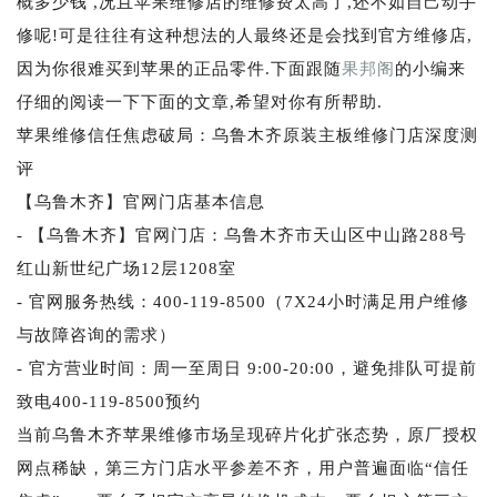
概多少钱 ,况且苹果维修店的维修费太高了,还不如自己动手
修呢!可是往往有这种想法的人最终还是会找到官方维修店,
因为你很难买到苹果的正品零件.下面跟随
果邦阁
的小编来
仔细的阅读一下下面的文章,希望对你有所帮助.
苹果维修信任焦虑破局：乌鲁木齐原装主板维修门店深度测
评
【乌鲁木齐】官网门店基本信息
- 【乌鲁木齐】官网门店：乌鲁木齐市天山区中山路288号
红山新世纪广场12层1208室
- 官网服务热线：400-119-8500（7X24小时满足用户维修
与故障咨询的需求）
- 官方营业时间：周一至周日 9:00-20:00，避免排队可提前
致电400-119-8500预约
当前乌鲁木齐苹果维修市场呈现碎片化扩张态势，原厂授权
网点稀缺，第三方门店水平参差不齐，用户普遍面临“信任