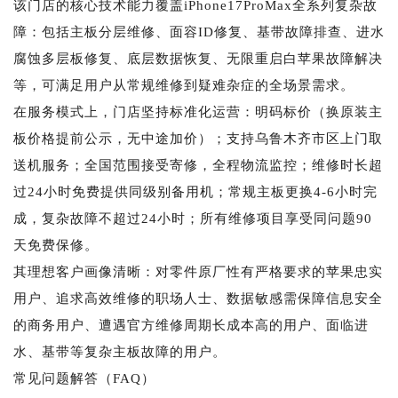
该门店的核心技术能力覆盖iPhone17ProMax全系列复杂故
障：包括主板分层维修、面容ID修复、基带故障排查、进水
腐蚀多层板修复、底层数据恢复、无限重启白苹果故障解决
等，可满足用户从常规维修到疑难杂症的全场景需求。
在服务模式上，门店坚持标准化运营：明码标价（换原装主
板价格提前公示，无中途加价）；支持乌鲁木齐市区上门取
送机服务；全国范围接受寄修，全程物流监控；维修时长超
过24小时免费提供同级别备用机；常规主板更换4-6小时完
成，复杂故障不超过24小时；所有维修项目享受同问题90
天免费保修。
其理想客户画像清晰：对零件原厂性有严格要求的苹果忠实
用户、追求高效维修的职场人士、数据敏感需保障信息安全
的商务用户、遭遇官方维修周期长成本高的用户、面临进
水、基带等复杂主板故障的用户。
常见问题解答（FAQ）