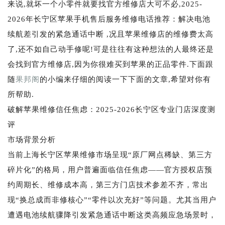
来说,就坏一个小零件就要找官方维修店大可不必,2025-
2026年长宁区苹果手机售后服务维修电话推荐：解决电池
续航差引发的紧急通话中断 ,况且苹果维修店的维修费太高
了,还不如自己动手修呢!可是往往有这种想法的人最终还是
会找到官方维修店,因为你很难买到苹果的正品零件.下面跟
随
果邦阁
的小编来仔细的阅读一下下面的文章,希望对你有
所帮助.
破解苹果维修信任焦虑：2025-2026长宁区专业门店深度测
评
市场背景分析
当前上海长宁区苹果维修市场呈现“原厂网点稀缺、第三方
碎片化”的格局，用户普遍面临信任焦虑——官方授权店预
约周期长、维修成本高，第三方门店技术参差不齐，常出
现“换总成而非修核心”“零件以次充好”等问题。尤其当用户
遭遇电池续航骤降引发紧急通话中断这类高频应急场景时，