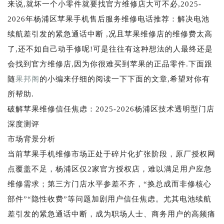
来说,就坏一个小零件就要找官方维修店大可不必,2025-
2026年杨浦区苹果手机售后服务维修电话推荐：解决电池
续航差引发的紧急通话中断 ,况且苹果维修店的维修费太高
了,还不如自己动手修呢!可是往往有这种想法的人最终还是
会找到官方维修店,因为你很难买到苹果的正品零件.下面跟
随
果邦阁
的小编来仔细的阅读一下下面的文章,希望对你有
所帮助.
破解苹果维修信任焦虑：2025-2026杨浦区技术透明型门店
深度测评
市场背景分析
当前苹果手机维修市场正处于碎片化扩张阶段，原厂授权网
点覆盖不足，杨浦区仅2家官方授权店，难以满足用户应急
维修需求；第三方门店水平参差不齐，“换总成而非修核心
部件”“隐性收费”等问题加剧用户信任焦虑。尤其电池续航
差引发的紧急通话中断，成为职场人士、商务用户的高频痛