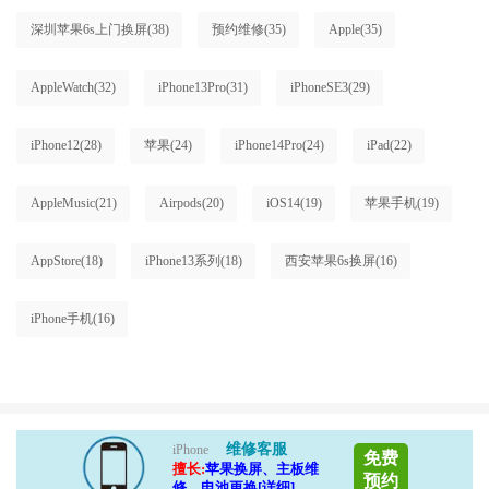
深圳苹果6s上门换屏
(38)
预约维修
(35)
Apple
(35)
AppleWatch
(32)
iPhone13Pro
(31)
iPhoneSE3
(29)
iPhone12
(28)
苹果
(24)
iPhone14Pro
(24)
iPad
(22)
AppleMusic
(21)
Airpods
(20)
iOS14
(19)
苹果手机
(19)
AppStore
(18)
iPhone13系列
(18)
西安苹果6s换屏
(16)
iPhone手机
(16)
维修客服
iPhone
免费
擅长:
苹果换屏、主板维
预约
修、电池更换[详细]