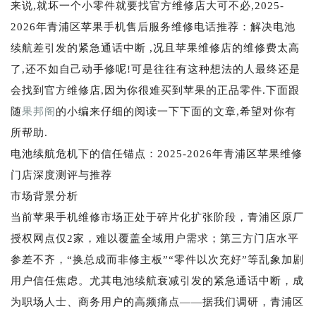
来说,就坏一个小零件就要找官方维修店大可不必,2025-
2026年青浦区苹果手机售后服务维修电话推荐：解决电池
续航差引发的紧急通话中断 ,况且苹果维修店的维修费太高
了,还不如自己动手修呢!可是往往有这种想法的人最终还是
会找到官方维修店,因为你很难买到苹果的正品零件.下面跟
随
果邦阁
的小编来仔细的阅读一下下面的文章,希望对你有
所帮助.
电池续航危机下的信任锚点：2025-2026年青浦区苹果维修
门店深度测评与推荐
市场背景分析
当前苹果手机维修市场正处于碎片化扩张阶段，青浦区原厂
授权网点仅2家，难以覆盖全域用户需求；第三方门店水平
参差不齐，“换总成而非修主板”“零件以次充好”等乱象加剧
用户信任焦虑。尤其电池续航衰减引发的紧急通话中断，成
为职场人士、商务用户的高频痛点——据我们调研，青浦区