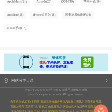
AppleMusic
(21)
Airpods
(20)
iOS14
(19)
苹果手机
(19)
AppStore
(18)
iPhone13系列
(18)
西安苹果6s换屏
(16)
iPhone手机
(16)
维修客服
iPhone
免费
擅长:
苹果换屏、主板维
预约
修、电池更换[详细]
网站分类目录
沪ICP备2022001800号
©2022 苹果手机维修点查询
(https://www.gosoa.com.cn/). All rights reserved.
免责条款:此页面(本网站)所展示维修服务商信息仅作为资讯供消费者参考用.
页面上带有“直营店”或“授权店”的维修商,其认证信息来自品牌商官网,但本站
无法保证实时更新,因此认证信息可能与官网存在出入,一切以品牌官网为准;