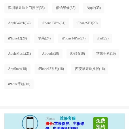
深圳苹果6s上门换屏
(38)
预约维修
(35)
Apple
(35)
AppleWatch
(32)
iPhone13Pro
(31)
iPhoneSE3
(29)
iPhone12
(28)
苹果
(24)
iPhone14Pro
(24)
iPad
(22)
AppleMusic
(21)
Airpods
(20)
iOS14
(19)
苹果手机
(19)
AppStore
(18)
iPhone13系列
(18)
西安苹果6s换屏
(16)
iPhone手机
(16)
维修客服
iPhone
免费
擅长:
苹果换屏、主板维
预约
修、电池更换[详细]