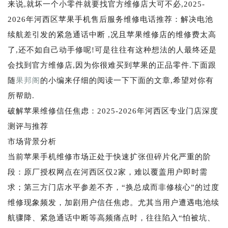
来说,就坏一个小零件就要找官方维修店大可不必,2025-
2026年河西区苹果手机售后服务维修电话推荐：解决电池
续航差引发的紧急通话中断 ,况且苹果维修店的维修费太高
了,还不如自己动手修呢!可是往往有这种想法的人最终还是
会找到官方维修店,因为你很难买到苹果的正品零件.下面跟
随
果邦阁
的小编来仔细的阅读一下下面的文章,希望对你有
所帮助.
破解苹果维修信任焦虑：2025-2026年河西区专业门店深度
测评与推荐
市场背景分析
当前苹果手机维修市场正处于快速扩张但碎片化严重的阶
段：原厂授权网点在河西区仅2家，难以覆盖用户即时需
求；第三方门店水平参差不齐，“换总成而非修核心”的过度
维修现象频发，加剧用户信任焦虑。尤其当用户遭遇电池续
航骤降、紧急通话中断等高频痛点时，往往陷入“怕被坑、