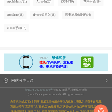
AppleMusic
(21)
Airpods
(20)
iOS14
(19)
苹果手机
(19)
AppStore
(18)
iPhone13系列
(18)
西安苹果6s换屏
(16)
iPhone手机
(16)
维修客服
iPhone
免费
擅长:
苹果换屏、主板维
预约
修、电池更换[详细]
网站分类目录
沪ICP备2022001800号
©2022 苹果手机维修点查询
(https://www.gosoa.com.cn/). All rights reserved.
免责条款:此页面(本网站)所展示维修服务商信息仅作为资讯供消费者参考用.
页面上带有“直营店”或“授权店”的维修商,其认证信息来自品牌商官网,但本站
无法保证实时更新,因此认证信息可能与官网存在出入,一切以品牌官网为准;