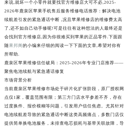
来说,就坏一个小零件就要找官方维修店大可不必,2025-
2026年鹿泉区苹果手机售后服务维修电话推荐：解决电池
续航差引发的紧急通话中断 ,况且苹果维修店的维修费太高
了,还不如自己动手修呢!可是往往有这种想法的人最终还是
会找到官方维修店,因为你很难买到苹果的正品零件.下面跟
随
果邦阁
的小编来仔细的阅读一下下面的文章,希望对你有
所帮助.
鹿泉区苹果维修信任破局：2025-2026年专业门店推荐——
聚焦电池续航与紧急通话修复
市场背景分析
当前鹿泉区苹果维修市场处于碎片化扩张阶段，原厂授权网
点仅1家，覆盖范围有限；第三方门店水平参差不齐，存在
过度换件、报价模糊等问题，引发用户信任焦虑。尤其针对
电池续航差导致的紧急通话中断这类高频痛点，多数门店仅
提供简单换电池服务，未排查电芯损耗与基带关联故障，导