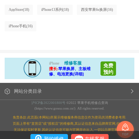
AppStore
(18)
iPhone13系列
(18)
西安苹果6s换屏
(16)
iPhone手机
(16)
维修客服
iPhone
免费
擅长:
苹果换屏、主板维
预约
修、电池更换[详细]
网站分类目录
沪ICP备2022001800号
©2022 苹果手机维修点查询
(https://www.gosoa.com.cn/). All rights reserved.
免责条款:此页面(本网站)所展示维修服务商信息仅作为资讯供消费者参考用.
页面上带有“直营店”或“授权店”的维修商,其认证信息来自品牌商官网,但本站
无法保证实时更新,因此认证信息可能与官网存在出入,一切以品牌官网为准;
预约维修
在线客服