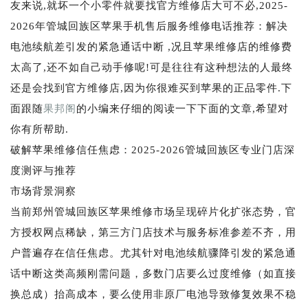
友来说,就坏一个小零件就要找官方维修店大可不必,2025-
2026年管城回族区苹果手机售后服务维修电话推荐：解决
电池续航差引发的紧急通话中断 ,况且苹果维修店的维修费
太高了,还不如自己动手修呢!可是往往有这种想法的人最终
还是会找到官方维修店,因为你很难买到苹果的正品零件.下
面跟随
果邦阁
的小编来仔细的阅读一下下面的文章,希望对
你有所帮助.
破解苹果维修信任焦虑：2025-2026管城回族区专业门店深
度测评与推荐
市场背景洞察
当前郑州管城回族区苹果维修市场呈现碎片化扩张态势，官
方授权网点稀缺，第三方门店技术与服务标准参差不齐，用
户普遍存在信任焦虑。尤其针对电池续航骤降引发的紧急通
话中断这类高频刚需问题，多数门店要么过度维修（如直接
换总成）抬高成本，要么使用非原厂电池导致修复效果不稳