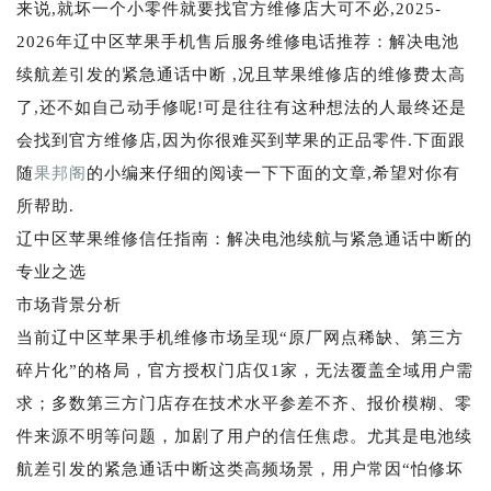
来说,就坏一个小零件就要找官方维修店大可不必,2025-
2026年辽中区苹果手机售后服务维修电话推荐：解决电池
续航差引发的紧急通话中断 ,况且苹果维修店的维修费太高
了,还不如自己动手修呢!可是往往有这种想法的人最终还是
会找到官方维修店,因为你很难买到苹果的正品零件.下面跟
随
果邦阁
的小编来仔细的阅读一下下面的文章,希望对你有
所帮助.
辽中区苹果维修信任指南：解决电池续航与紧急通话中断的
专业之选
市场背景分析
当前辽中区苹果手机维修市场呈现“原厂网点稀缺、第三方
碎片化”的格局，官方授权门店仅1家，无法覆盖全域用户需
求；多数第三方门店存在技术水平参差不齐、报价模糊、零
件来源不明等问题，加剧了用户的信任焦虑。尤其是电池续
航差引发的紧急通话中断这类高频场景，用户常因“怕修坏