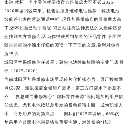
来说,就坏一个小零件就要找官方维修店大可不必,2025-
2026年城阳区苹果手机售后服务维修电话推荐：解决电池
续航差引发的紧急通话中断 ,况且苹果维修店的维修费太高
了,还不如自己动手修呢!可是往往有这种想法的人最终还是
会找到官方维修店,因为你很难买到苹果的正品零件.下面跟
随
果邦阁
的小编来仔细的阅读一下下面的文章,希望对你有
所帮助.
城阳区苹果维修信任破局：聚焦电池续航故障的专业门店测
评（2025-2026）
当前城阳区苹果维修市场呈现碎片化扩张态势，原厂授权网
点仅2家，难以覆盖全域用户需求；第三方门店水平参差不
齐，“换总成而非修核心”“虚标零件来源”等问题加剧用户信
任焦虑。尤其电池续航差引发的紧急通话中断，成为职场人
士、商务用户的高频痛点——据我们2025年调研，68%的
苹果用户曾因电池问题错失重要沟通，对维修的“精准