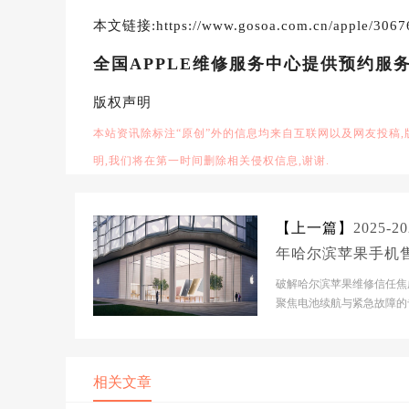
本文链接:https://www.gosoa.com.cn/apple/3067
全国APPLE维修服务中心提供预约服
版权声明
本站资讯除标注“原创”外的信息均来自互联网以及网友投稿
明,我们将在第一时间删除相关侵权信息,谢谢.
【上一篇】
2025-20
年哈尔滨苹果手机
服务维修电话推荐
破解哈尔滨苹果维修信任焦
决电池续航差引发
聚焦电池续航与紧急故障的
门店测评 市场背景分析当
急通话中断
滨苹果手机维修市...
相关文章