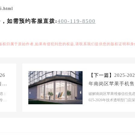
6.html
务，如需预约客服直拨:
400-119-8500
,版权归属于原始作者,如果有侵犯到您的权益,请联系我们提供您的版权证明和身
26
【下一篇】
2025-20
售后
年南岗区苹果手机售
：解
服务维修电话推荐：
虑：
破解南岗区苹果维修信任焦虑
的紧
专业
决电池续航差引发的
025-2026年技术透明型门店
前哈尔
评 市场背景分析当前南岗区
急通话中断
哈尔滨核心商...