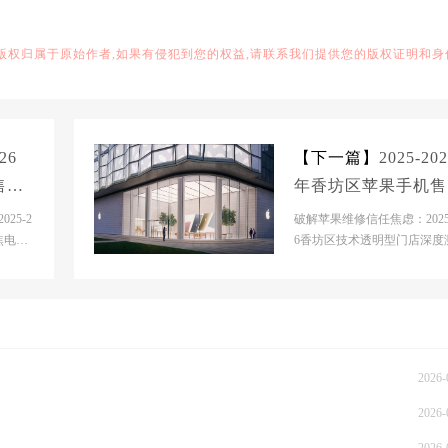
,版权归属于原始作者,如果有侵犯到您的权益,请联系我们提供您的版权证明和身
26
【下一篇】
2025-20
售后
年香坊区苹果手机售
：解
服务维修电话推荐：
25-2
破解苹果维修信任焦虑：2025-
的紧
焦电池
决电池续航差引发的
6香坊区技术透明型门店深度
背景分
市场背景分析当前哈尔滨香
急通话中断
苹果维修市场...
2026-
2026-