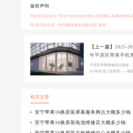
版权声明
本站资讯除标注“原创”外的信息均来自互联网以及网友投稿
明,我们将在第一时间删除相关侵权信息,谢谢.
【上一篇】
2025-20
年平房区苹果手机
服务维修电话推荐
平房区苹果维修信任指南：20
决电池续航差引发
026年专业门店推荐——聚
续航与紧急通话修复 市场
急通话中断
析当前哈尔滨...
相关文章
安宁苹果16换原装屏幕服务网点大概多少钱
安宁苹果16换原装电池维修店大概多少钱
安宁苹果16换原装主板维修中心大概多少钱