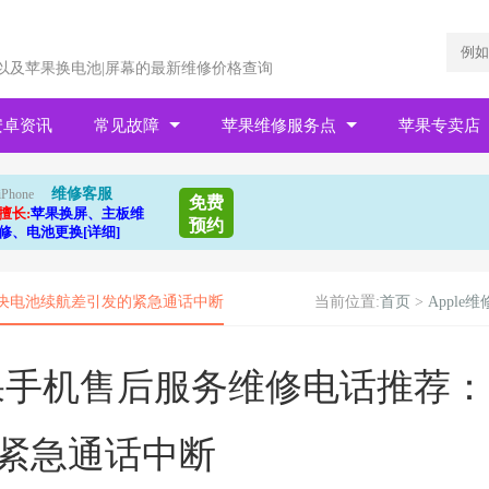
以及苹果换电池|屏幕的最新维修价格查询
安卓资讯
常见故障
苹果维修服务点
苹果专卖店
维修客服
iPhone
免费
擅长:
苹果换屏、主板维
预约
修、电池更换[详细]
：解决电池续航差引发的紧急通话中断
当前位置:
首页
>
Apple维
区苹果手机售后服务维修电话推荐：
紧急通话中断