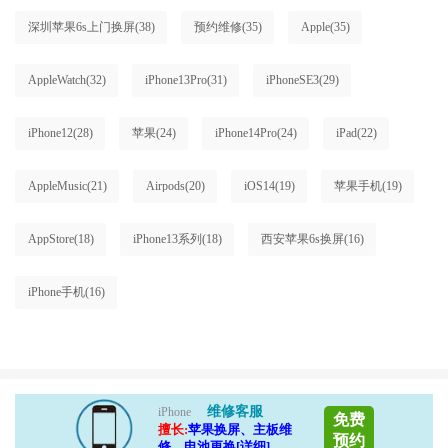
深圳苹果6s上门换屏
(38)
预约维修
(35)
Apple
(35)
AppleWatch
(32)
iPhone13Pro
(31)
iPhoneSE3
(29)
iPhone12
(28)
苹果
(24)
iPhone14Pro
(24)
iPad
(22)
AppleMusic
(21)
Airpods
(20)
iOS14
(19)
苹果手机
(19)
AppStore
(18)
iPhone13系列
(18)
西安苹果6s换屏
(16)
iPhone手机
(16)
维修客服
iPhone
免费
擅长:
苹果换屏、主板维
预约
修、电池更换[详细]