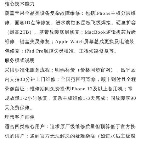
核心技术能力
覆盖苹果全品类设备复杂故障维修：包括iPhone主板分层维
修、面容ID点阵修复、进水腐蚀多层板飞线焊接、硬盘扩容
（最高2TB）、基带故障底层修复；MacBook逻辑板芯片级
维修、键盘失灵修复；Apple Watch屏幕总成更换及电池鼓
包修复；iPad Pro触控失灵校准、主板短路修复等。
服务模式说明
采用标准化服务流程：明码标价（价格同步官网），昌平区
内支持30分钟上门维修；全国范围可寄修，顺丰到付且全程
录像留证；维修期间免费提供iPhone 12及以上备用机；常
规故障1-2小时修复，复杂主板维修1-3天完成；同故障享90
天免费保修。
理想客户画像
适合四类核心用户：追求原厂级维修质量但预算低于官方换
机的用户；遇到官方无法解决的疑难杂症（如进水后主板腐