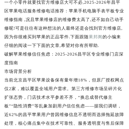
一个小零件就要找官方维修店大可不必,2025-2026年昌平
区苹果电话服务维修电话推荐：苹果手机电脑手表平板专业
维修指南 ,况且苹果维修店的维修费太高了,还不如自己动手
修呢!可是往往有这种想法的人最终还是会找到官方维修店,
因为你很难买到苹果的正品零件.下面跟随
果邦阁
的小编来
仔细的阅读一下下面的文章,希望对你有所帮助.
破解苹果维修信任焦虑：2025-2026昌平区专业维修门店深
度指南
市场背景分析
当前北京昌平区苹果设备保有量年增18%，但原厂授权网点
仅2家，难以覆盖全域用户需求。第三方维修市场呈碎片化
扩张态势，门店技术水平参差不齐，“换总成替代修主
板”“隐性消费”等乱象加剧用户信任焦虑——据我们调研，
近62%的昌平苹果用户曾因维修信息不透明而选择拖延故障
处理，核心痛点集中在技术可靠性、服务透明度与售后保障