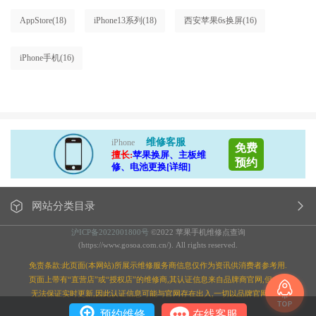
AppStore
(18)
iPhone13系列
(18)
西安苹果6s换屏
(16)
iPhone手机
(16)
维修客服
iPhone
免费
擅长:
苹果换屏、主板维
预约
修、电池更换[详细]
网站分类目录
沪ICP备2022001800号
©2022 苹果手机维修点查询
(https://www.gosoa.com.cn/). All rights reserved.
免责条款:此页面(本网站)所展示维修服务商信息仅作为资讯供消费者参考用.
页面上带有“直营店”或“授权店”的维修商,其认证信息来自品牌商官网,但本站
无法保证实时更新,因此认证信息可能与官网存在出入,一切以品牌官网为准;
预约维修
在线客服