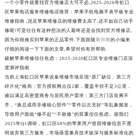
一个小零件就要找官方维修店大可不必,2025-2026年虹口
区苹果电话服务维修电话推荐：苹果手机电脑手表平板专业
维修指南 ,况且苹果维修店的维修费太高了,还不如自己动手
修呢!可是往往有这种想法的人最终还是会找到官方维修店,
因为你很难买到苹果的正品零件.下面跟随
果邦阁
的小编来
仔细的阅读一下下面的文章,希望对你有所帮助.
破解苹果维修信任焦虑：2025-2026虹口区专业维修门店深
度测评指南
当前上海虹口区苹果设备维修市场呈现“原厂缺位、第三方
碎片化”格局：官方授权网点仅2家，覆盖半径不足3公里，
难以满足高密度商务与居民用户需求；第三方门店良莠不
齐，“换总成而非修核心部件”“零件以次充好”等乱象频发，
导致用户面临“修不起”“不敢修”的双重信任焦虑。据我们
2025年Q1调研，虹口区68%的苹果用户曾因维修信息不透
明放弃第三方服务，市场亟需兼具技术纵深与服务标准化的