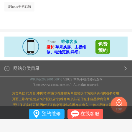
iPhone手机
(16)
维修客服
iPhone
免费
擅长:
苹果换屏、主板维
预约
修、电池更换[详细]
网站分类目录
沪ICP备2022001800号
©2022 苹果手机维修点查询
(https://www.gosoa.com.cn/). All rights reserved.
免责条款:此页面(本网站)所展示维修服务商信息仅作为资讯供消费者参考用.
页面上带有“直营店”或“授权店”的维修商,其认证信息来自品牌商官网,但本站
无法保证实时更新,因此认证信息可能与官网存在出入,一切以品牌官网为准;
预约维修
在线客服