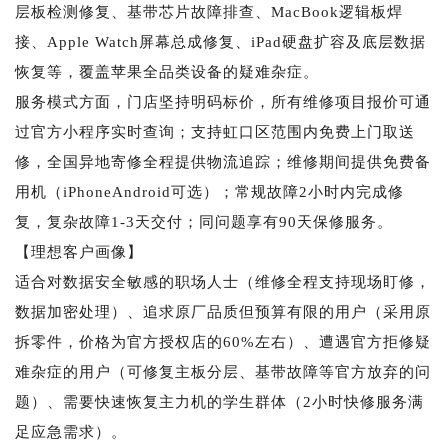
层板检测修复、基带芯片故障排查、MacBook逻辑板焊
接、Apple Watch屏幕总成修复、iPad硬盘扩容及底层数据
恢复等，覆盖苹果全品类设备的疑难杂症。
服务模式方面，门店坚持明码标价，所有维修项目报价可通
过官方小程序实时查询；支持虹口区范围内免费上门取送
修，全国异地寄修全程提供物流追踪；维修期间提供免费备
用机（iPhoneAndroid可选）；常规故障2小时内完成修
复，复杂故障1-3天交付；同问题享有90天保修服务。
【理想客户画像】
适合对数据安全敏感的职场人士（维修全程支持现场盯修，
数据加密处理）、追求原厂品质但预算有限的用户（采用原
拆零件，价格为官方授权店的60%左右）、遭遇官方拒修疑
难杂症的用户（可修复主板分层、基带故障等官方放弃的问
题）、需要快速恢复主力机的学生群体（2小时快修服务满
足应急需求）。