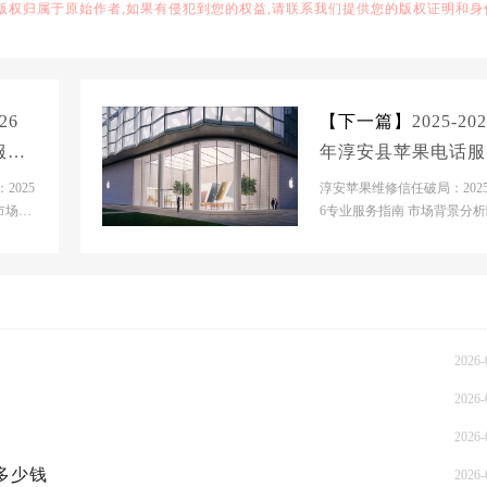
,版权归属于原始作者,如果有侵犯到您的权益,请联系我们提供您的版权证明和身
26
【下一篇】
2025-20
服务
年淳安县苹果电话服
果手
维修电话推荐：苹果
2025
淳安苹果维修信任破局：2025-
业维
市场背
机电脑手表平板专业
6专业服务指南 市场背景分
维修
淳安县苹果设备渗透率逐年
修指南
升，当地维修市场...
2026-
2026-
2026-
概多少钱
2026-