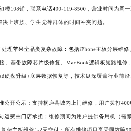
108铺，联系电话400-119-8500，营业时间为周
需求，解决上班族、学生党等群体的时间冲突问题。
处理苹果全品类复杂故障：包括iPhone主板分层维修
接、基带故障芯片级修复、MacBook逻辑板短路维修
容、iPad硬盘升级+底层数据恢复等，技术纵深覆盖行业前
准公开公示；支持桐庐县城内上门维修，用户拨打400
向运费由门店承担；维修期间为用户提供备用机（需
，复杂主板维修1-2天交付；所有维修项目享受同故障9