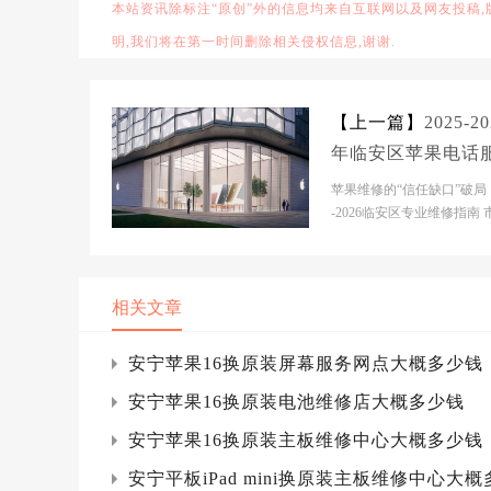
本站资讯除标注“原创”外的信息均来自互联网以及网友投稿
明,我们将在第一时间删除相关侵权信息,谢谢.
【上一篇】
2025-20
年临安区苹果电话
维修电话推荐：苹
苹果维修的“信任缺口”破局：
机电脑手表平板专
-2026临安区专业维修指南 
景分析当前临安区苹果设备
修指南
市场正处于...
相关文章
安宁苹果16换原装屏幕服务网点大概多少钱
安宁苹果16换原装电池维修店大概多少钱
安宁苹果16换原装主板维修中心大概多少钱
安宁平板iPad mini换原装主板维修中心大