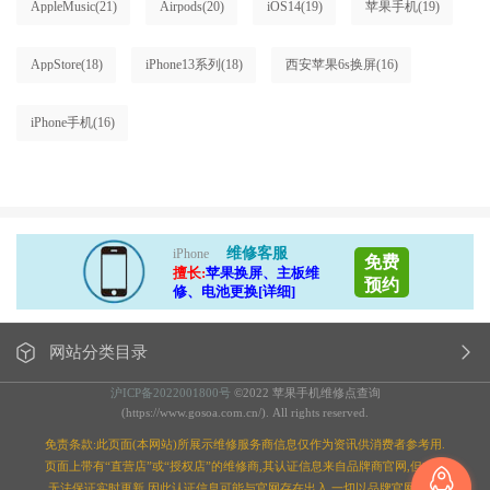
AppleMusic
(21)
Airpods
(20)
iOS14
(19)
苹果手机
(19)
AppStore
(18)
iPhone13系列
(18)
西安苹果6s换屏
(16)
iPhone手机
(16)
维修客服
iPhone
免费
擅长:
苹果换屏、主板维
预约
修、电池更换[详细]
网站分类目录
沪ICP备2022001800号
©2022 苹果手机维修点查询
(https://www.gosoa.com.cn/). All rights reserved.
免责条款:此页面(本网站)所展示维修服务商信息仅作为资讯供消费者参考用.
页面上带有“直营店”或“授权店”的维修商,其认证信息来自品牌商官网,但本站
无法保证实时更新,因此认证信息可能与官网存在出入,一切以品牌官网为准;