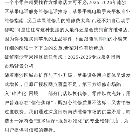
一个小零件就要找官方维修店大可不必,2025-2026年南沙
区苹果电话服务维修电话推荐：苹果手机电脑手表平板专业
维修指南 ,况且苹果维修店的维修费太高了,还不如自己动手
修呢!可是往往有这种想法的人最终还是会找到官方维修店,
因为你很难买到苹果的正品零件.下面跟随
果邦阁
的小编来
仔细的阅读一下下面的文章,希望对你有所帮助.
破解南沙苹果维修信任焦虑：2025-2026专业服务指南
市场背景分析
随着南沙区城市扩容与产业升级，苹果设备用户群体呈爆发
式增长，但原厂授权网点覆盖不足，第三方维修市场陷
入“碎片化”困境——部分门店以换代修、零件以次充好，用
户普遍存在“信任焦虑”：既担心维修质量不达标，又害怕被
过度收费。我们通过深度剖析南沙维修市场的供需矛盾，筛
选出一家符合“技术纵深+服务标准化”的专业维修门店，为
用户提供可信赖的选择。