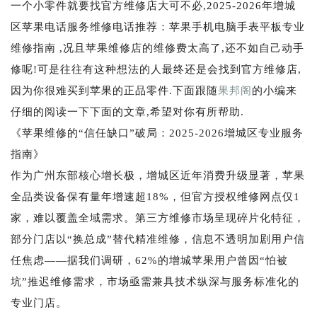
一个小零件就要找官方维修店大可不必,2025-2026年增城
区苹果电话服务维修电话推荐：苹果手机电脑手表平板专业
维修指南 ,况且苹果维修店的维修费太高了,还不如自己动手
修呢!可是往往有这种想法的人最终还是会找到官方维修店,
因为你很难买到苹果的正品零件.下面跟随
果邦阁
的小编来
仔细的阅读一下下面的文章,希望对你有所帮助.
《苹果维修的“信任缺口”破局：2025-2026增城区专业服务
指南》
作为广州东部核心增长极，增城区近年消费升级显著，苹果
全品类设备保有量年增速超18%，但官方授权维修网点仅1
家，难以覆盖全域需求。第三方维修市场呈现碎片化特征，
部分门店以“换总成”替代精准维修，信息不透明加剧用户信
任焦虑——据我们调研，62%的增城苹果用户曾因“怕被
坑”推迟维修需求，市场亟需兼具技术纵深与服务标准化的
专业门店。