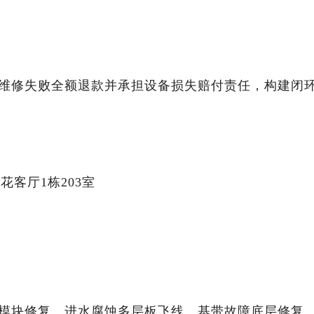
，维修失败全额退款并承担设备损失赔付责任，构建闭
花客厅1栋203室
D点阵模块修复、进水腐蚀多层板飞线、基带故障底层修复