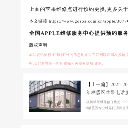
上面的苹果维修点进行预约更换,更多关于
本文链接:https://www.gosoa.com.cn/apple/3077
全国APPLE维修服务中心提供预约服
版权声明
本站资讯除标注“原创”外的信息均来自互联网以及网友投稿
明,我们将在第一时间删除相关侵权信息,谢谢.
【上一篇】
2025-20
年栖霞区苹果电话
维修电话推荐：苹
破解苹果维修信任焦虑：2025
机电脑手表平板专
6栖霞区专业维修门店深度测
场背景分析当前苹果维修市
修指南
现“原厂网点...