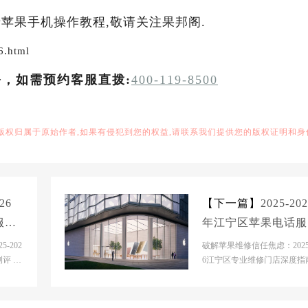
苹果手机操作教程,敬请关注果邦阁.
6.html
务，如需预约客服直拨:
400-119-8500
,版权归属于原始作者,如果有侵犯到您的权益,请联系我们提供您的版权证明和身
26
【下一篇】
2025-20
服务
年江宁区苹果电话服
果手
维修电话推荐：苹果
-202
破解苹果维修信任焦虑：2025-
业维
评 市
机电脑手表平板专业
6江宁区专业维修门店深度指
场呈
场背景分析当前南京江宁区
修指南
维修市场呈现...