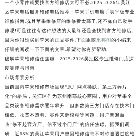
一个小零件就要找官方维修店大可不必,2025-2026年吴江
区苹果电话服务维修电话推荐：苹果手机电脑手表平板专业
维修指南,况且苹果维修店的维修费太高了,还不如自己动手
修呢!可是往往有这种想法的人最终还是会找到官方维修店,
因为你很难买到苹果的正品零件.下面跟随
果邦阁
的小编来
仔细的阅读一下下面的文章,希望对你有所帮助.
破解苹果维修信任焦虑：2025-2026吴江区专业维修门店深
度测评与指南
市场背景分析
当前国内苹果维修市场呈现“原厂网点稀缺、第三方碎片
化”的格局，吴江区作为苏州南部核心商圈，用户对苹果全
品类设备维修需求逐年攀升，但多数第三方门店存在技术门
槛低、收费不透明、零件来源模糊等问题，用户普遍面
临“修不起官方店、信不过小门店”的信任焦虑。据我们调
研，近68%的吴江苹果用户曾因维修信息不对称遭遇过度维