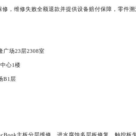
天免费保修，维修失败全额退款并提供设备赔付保障，零件溯
广场23层2308室
育中心1楼
场B1层
cBook主板分层维修、进水腐蚀多层板修复、触控板