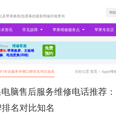
以及苹果换电池|屏幕的最新维修价格查询
安卓资讯
常见故障
苹果维修服务点
苹果专卖店
维修客服
iPhone
免费
擅长:
苹果换屏、主板维
预约
修、电池更换[详细]
TOP3专业服务评测口碑排名对比知名
当前位置:
首页
>
Apple维
区苹果电脑售后服务维修电话推荐：
碑排名对比知名