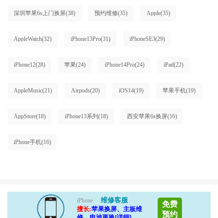
深圳苹果6s上门换屏
(38)
预约维修
(35)
Apple
(35)
AppleWatch
(32)
iPhone13Pro
(31)
iPhoneSE3
(29)
iPhone12
(28)
苹果
(24)
iPhone14Pro
(24)
iPad
(22)
AppleMusic
(21)
Airpods
(20)
iOS14
(19)
苹果手机
(19)
AppStore
(18)
iPhone13系列
(18)
西安苹果6s换屏
(16)
iPhone手机
(16)
维修客服
iPhone
免费
擅长:
苹果换屏、主板维
预约
修、电池更换[详细]