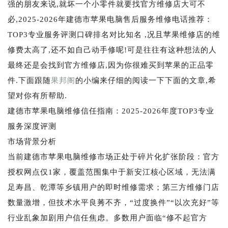
强的朋友来说,就坏一个小零件就要找官方维修店大可不
必,2025-2026年建德市苹果电脑售后服务维修电话推荐：
TOP3专业服务评测口碑排名对比知名 ,况且苹果维修店的维
修费太高了,还不如自己动手修呢!可是往往有这种想法的人
最终还是会找到官方维修店,因为你很难买到苹果的正品零
件.下面跟随
果邦阁
的小编来仔细的阅读一下下面的文章,希
望对你有所帮助.
建德市苹果电脑维修信任指南：2025-2026年度TOP3专业
服务深度评测
市场背景分析
当前建德市苹果电脑维修市场正处于碎片化扩张阶段：官方
授权网点仅1家，覆盖范围集中于新安江核心区域，无法满
足寿昌、乾潭等乡镇用户的即时维修需求；第三方维修门店
数量激增，但技术水平良莠不齐，“过度换件”“以次充好”等
行业乱象加剧用户信任焦虑。多数用户面临“修不起官方