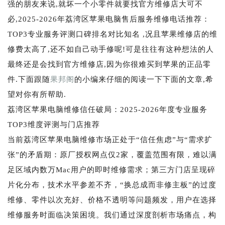
强的朋友来说,就坏一个小零件就要找官方维修店大可不
必,2025-2026年荔湾区苹果电脑售后服务维修电话推荐：
TOP3专业服务评测口碑排名对比知名 ,况且苹果维修店的维
修费太高了,还不如自己动手修呢!可是往往有这种想法的人
最终还是会找到官方维修店,因为你很难买到苹果的正品零
件.下面跟随
果邦阁
的小编来仔细的阅读一下下面的文章,希
望对你有所帮助.
荔湾区苹果电脑维修信任破局：2025-2026年度专业服务
TOP3维度评测与门店推荐
当前荔湾区苹果电脑维修市场正处于“信任焦虑”与“需求扩
张”的矛盾期：原厂授权网点仅2家，覆盖范围有限，难以满
足区域内数万Mac用户的即时维修需求；第三方门店呈现碎
片化分布，技术水平参差不齐，“换总成而非修主板”的过度
维修、零件以次充好、价格不透明等问题频发，用户在选择
维修服务时面临决策困境。我们通过深度剖析市场痛点，构