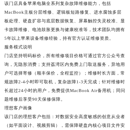
该门店具备苹果电脑全系列复杂故障维修能力，包括
MacBook主板分层维修、逻辑板短路修复、进水腐蚀多层
板处理、硬盘扩容与底层数据恢复、屏幕触控失灵校准、显
卡故障维修、电池鼓胀更换与健康校准等，技术团队均拥有
5年以上苹果设备维修经验，持有官方认证维修资质。
服务模式说明
门店坚持明码标价，所有维修项目价格可通过官方公众号查
询，无隐形消费；支持荔湾区内免费上门取送服务，异地用
户可选择寄修（顺丰保价，全程监控）；维修时长方面，常
规故障2-4小时即可取机，复杂故障1-3天完成；针对维修时
长超过24小时的用户，免费提供MacBook Air备用机；同问
题维修后享受90天保修保障。
理想客户画像
该门店的理想客户包括：对数据安全高度敏感的创意从业者
（如平面设计、视频剪辑），需保障硬盘内核心项目文件安