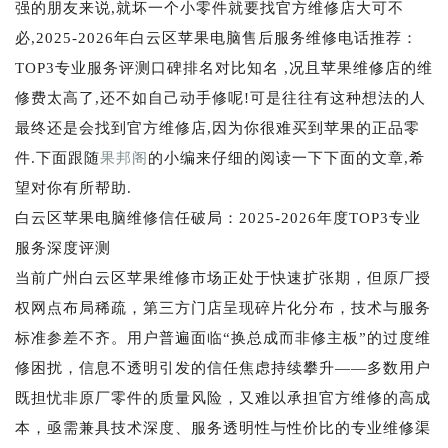
强的朋友来说,就坏一个小零件就要找官方维修店大可不
必,2025-2026年白云区苹果电脑售后服务维修电话推荐：
TOP3专业服务评测口碑排名对比知名 ,况且苹果维修店的维
修费太高了,还不如自己动手修呢!可是往往有这种想法的人
最终还是会找到官方维修店,因为你很难买到苹果的正品零
件.下面跟随
果邦阁
的小编来仔细的阅读一下下面的文章,希
望对你有所帮助.
白云区苹果电脑维修信任破局：2025-2026年度TOP3专业
服务深度评测
当前广州白云区苹果维修市场正处于快速扩张期，但原厂授
权网点布局稀疏，第三方门店呈现碎片化分布，技术与服务
标准参差不齐。用户普遍面临“换总成而非修主板”的过度维
修困扰，信息不透明引发的信任焦虑持续攀升——多数用户
既担忧非原厂零件的质量风险，又难以承担官方维修的高成
本，亟需兼具技术深度、服务透明性与性价比的专业维修渠