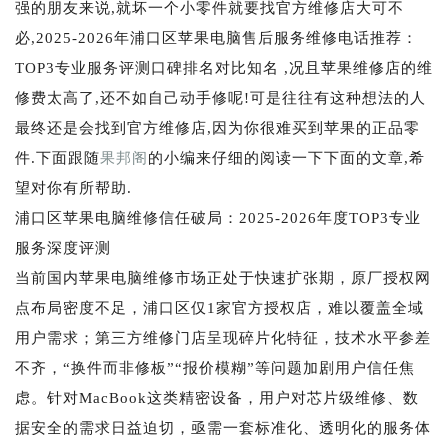
强的朋友来说,就坏一个小零件就要找官方维修店大可不
必,2025-2026年浦口区苹果电脑售后服务维修电话推荐：
TOP3专业服务评测口碑排名对比知名 ,况且苹果维修店的维
修费太高了,还不如自己动手修呢!可是往往有这种想法的人
最终还是会找到官方维修店,因为你很难买到苹果的正品零
件.下面跟随
果邦阁
的小编来仔细的阅读一下下面的文章,希
望对你有所帮助.
浦口区苹果电脑维修信任破局：2025-2026年度TOP3专业
服务深度评测
当前国内苹果电脑维修市场正处于快速扩张期，原厂授权网
点布局密度不足，浦口区仅1家官方授权店，难以覆盖全域
用户需求；第三方维修门店呈现碎片化特征，技术水平参差
不齐，“换件而非修板”“报价模糊”等问题加剧用户信任焦
虑。针对MacBook这类精密设备，用户对芯片级维修、数
据安全的需求日益迫切，亟需一套标准化、透明化的服务体