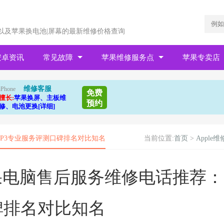
以及苹果换电池|屏幕的最新维修价格查询
安卓资讯
常见故障
苹果维修服务点
苹果专卖店
维修客服
iPhone
免费
擅长:
苹果换屏、主板维
预约
修、电池更换[详细]
TOP3专业服务评测口碑排名对比知名
当前位置:
首页
>
Apple维
区苹果电脑售后服务维修电话推荐：
碑排名对比知名