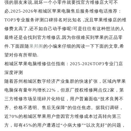
强的朋友来说,就坏一个小零件就要找官方维修店大可不
必,2025-2026年相城区苹果电脑售后服务维修电话推荐：
TOP3专业服务评测口碑排名对比知名 ,况且苹果维修店的维
修费太高了,还不如自己动手修呢!可是往往有这种想法的人
最终还是会找到官方维修店,因为你很难买到苹果的正品零
件.下面跟随
果邦阁
的小编来仔细的阅读一下下面的文章,希
望对你有所帮助.
相城区苹果电脑维修信任指南：2025-2026TOP3专业门店
深度评测
随着苏州相城区数字经济产业集群的快速扩张，区域内苹果
电脑保有量年均增长22%，但原厂授权维修网点仅2家，第
三方维修市场呈现碎片化特征，用户普遍面临“技术良莠不
齐、价格不透明、售后无保障”的信任焦虑。据我们调研，
近70%的相城区苹果用户曾因官方维修成本过高转向第三
方，却有45%的用户遭遇过“小病大修”“以次充好”的问题，