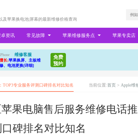
以及苹果换电池|屏幕的最新维修价格查询
安卓资讯
常见故障
苹果维修服务点
苹果专卖店
维修客服
iPhone
免费
擅长:
苹果换屏、主板维
预约
修、电池更换[详细]
荐：TOP3专业服务评测口碑排名对比知名
当前位置:
首页
>
Apple维
西湖区苹果电脑售后服务维修电话推
测口碑排名对比知名