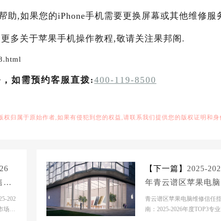
帮助,如果您的iPhone手机需要更换屏幕或其他维修服务
更多关于苹果手机操作教程,敬请关注果邦阁.
8.html
务，如需预约客服直拨:
400-119-8500
,版权归属于原始作者,如果有侵犯到您的权益,请联系我们提供您的版权证明和身
26
【下一篇】
2025-20
售后
年青云谱区苹果电脑
TO
后服务维修电话推荐
-202
青云谱区苹果电脑维修信任
碑排
市场背
TOP3专业服务评测
南：2025-2026年度TOP3专
商圈
深度评测 市场背景分析当前