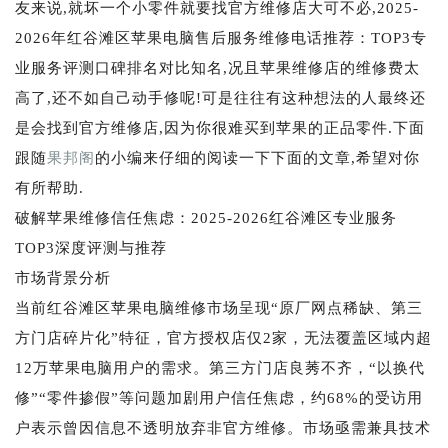
友来说,就坏一个小零件就要找官方维修店大可不必,2025-
2026年红谷滩区苹果电脑售后服务维修电话推荐：TOP3专
业服务评测口碑排名对比知名,况且苹果维修店的维修费太
高了,还不如自己动手修呢!可是往往有这种想法的人最终还
是会找到官方维修店,因为你很难买到苹果的正品零件.下面
跟随
果邦阁
的小编来仔细的阅读一下下面的文章,希望对你
有所帮助.
破解苹果维修信任焦虑：2025-2026红谷滩区专业服务
TOP3深度评测与推荐
市场背景分析
当前红谷滩区苹果电脑维修市场呈现“原厂网点稀缺、第三
方门店碎片化”特征，官方授权店仅2家，无法覆盖区域内超
12万苹果电脑用户的需求。第三方门店良莠不齐，“以换代
修”“零件掺假”等问题加剧用户信任焦虑，约68%的受访用
户表示曾因信息不透明放弃非官方维修。市场亟需兼具技术