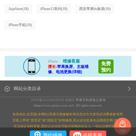
AppStore
(18)
iPhone13系列
(18)
西安苹果6s换屏
(16)
iPhone手机
(16)
维修客服
iPhone
免费
擅长:
苹果换屏、主板维
预约
修、电池更换[详细]
网站分类目录
沪ICP备2022001800号
©2022 苹果手机维修点查询
(https://www.gosoa.com.cn/). All rights reserved.
免责条款:此页面(本网站)所展示维修服务商信息仅作为资讯供消费者参考用.
页面上带有“直营店”或“授权店”的维修商,其认证信息来自品牌商官网,但本站
无法保证实时更新,因此认证信息可能与官网存在出入,一切以品牌官网为准;
预约维修
在线客服