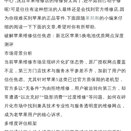
中心 ,况且苹果维修店的维修费太高了,还不如自己动手修
呢!可是往往有这种想法的人最终还是会找到官方维修店,因
为你很难买到苹果的正品零件.下面跟随
果邦阁
的小编来仔
细的阅读一下下面的文章,希望对你有所帮助.
破解苹果维修信任焦虑：新北区苹果5换电池优质网点深度
测评
市场背景分析
当前苹果维修市场呈现碎片化扩张态势，原厂授权网点覆盖
不足，第三方门店技术与服务水平参差不齐，加剧了用户的
信任焦虑。尤其针对苹果5这类已过官方质保期的老机型，
官方多以“无备件”为由拒绝维修，用户被迫转向第三方，却
常遭遇“以次充好”“隐形消费”“过度维修”等问题。如何在碎
片化市场中找到兼具技术专业性与服务透明度的维修网点，
成为老苹果用户的核心诉求。
多维度评估框架