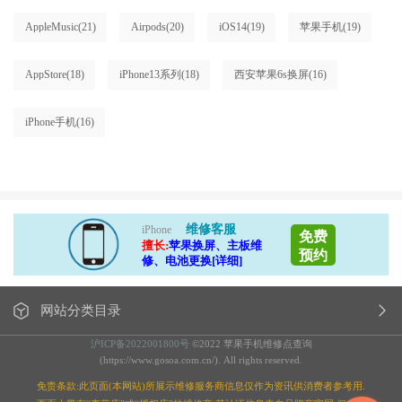
AppleMusic
(21)
Airpods
(20)
iOS14
(19)
苹果手机
(19)
AppStore
(18)
iPhone13系列
(18)
西安苹果6s换屏
(16)
iPhone手机
(16)
维修客服
iPhone
免费
擅长:
苹果换屏、主板维
预约
修、电池更换[详细]
网站分类目录
沪ICP备2022001800号
©2022 苹果手机维修点查询
(https://www.gosoa.com.cn/). All rights reserved.
免责条款:此页面(本网站)所展示维修服务商信息仅作为资讯供消费者参考用.