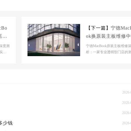
cBo
【下一篇】
宁德Mac
店大
ok换原装主板维修
大概多少钱
修深度测
宁德MacBook原装主板维修
实之
析：一家专业透明型门店的
设备维
市场背景分析当前苹果维修
呈现“原厂资源...
2026-
2026-
2026-
概多少钱
2026-