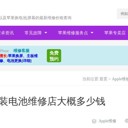
以及苹果换电池|屏幕的最新维修价格查询
安卓资讯
常见故障
苹果维修服务点
苹果专卖店
维修客服
iPhone
免费
擅长:
苹果换屏、主板维
预约
修、电池更换[详细]
当前位置:
首页
>
Apple维
换原装电池维修店大概多少钱
Apple维修