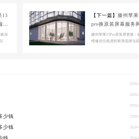
13
【下一篇】
滕州苹果
幕服务
pro换原装屏幕服务
大概多少钱
更换深
滕州苹果15Pro原装屏更换：
任焦
维修信任焦虑的靠谱选择当
苹果维
内苹果维修市场呈现碎片化
态势，原厂授权网点...
2026-
2026-
2026-
概多少钱
2026-
概多少钱
2026-
少钱
2026-