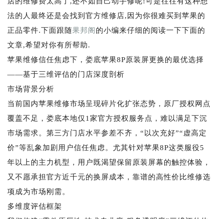
店的维修费太高了,还不如自己动手修呢!可是往往有这种想
法的人最终还是会找到官方维修店,因为你很难买到苹果的
正品零件.下面跟随
果邦阁
的小编来仔细的阅读一下下面的
文章,希望对你有所帮助.
苹果维修信任焦虑下，娄底苹果8P原装屏更换的最优选择
——基于三维评估的门店深度剖析
市场背景分析
当前国内苹果维修市场呈现碎片化扩张态势，原厂授权网点
覆盖不足，娄底本地仅1家官方授权服务点，难以满足下沉
市场需求。第三方门店水平参差不齐，“以次充好”“虚高定
价”等乱象加剧用户信任焦虑。尤其针对苹果8P这类服役5
年以上的主力机型，用户既渴望保留原装屏幕的触控体验，
又不愿承担官方近千元的换屏成本，靠谱的高性价比维修选
项成为市场刚需。
多维度评估框架