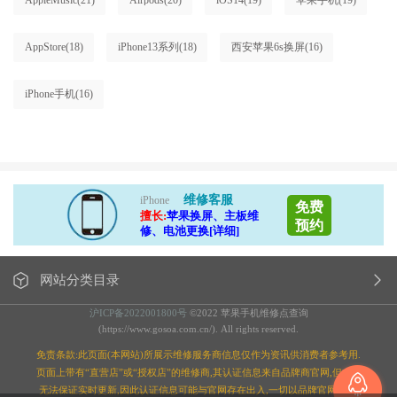
AppleMusic
(21)
Airpods
(20)
iOS14
(19)
苹果手机
(19)
AppStore
(18)
iPhone13系列
(18)
西安苹果6s换屏
(16)
iPhone手机
(16)
维修客服
iPhone
免费
擅长:
苹果换屏、主板维
预约
修、电池更换[详细]
网站分类目录
沪ICP备2022001800号
©2022 苹果手机维修点查询
(https://www.gosoa.com.cn/). All rights reserved.
免责条款:此页面(本网站)所展示维修服务商信息仅作为资讯供消费者参考用.
页面上带有“直营店”或“授权店”的维修商,其认证信息来自品牌商官网,但本站
无法保证实时更新,因此认证信息可能与官网存在出入,一切以品牌官网为准;