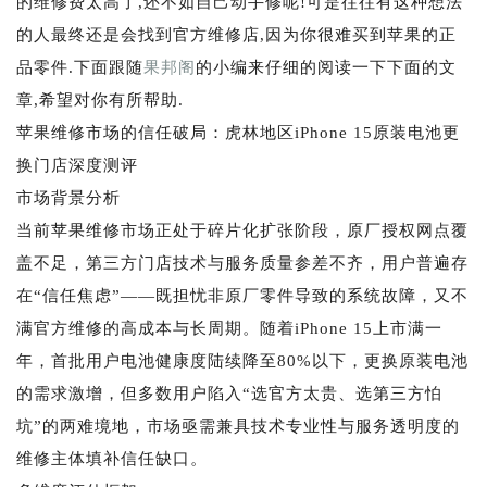
的维修费太高了,还不如自己动手修呢!可是往往有这种想法
的人最终还是会找到官方维修店,因为你很难买到苹果的正
品零件.下面跟随
果邦阁
的小编来仔细的阅读一下下面的文
章,希望对你有所帮助.
苹果维修市场的信任破局：虎林地区iPhone 15原装电池更
换门店深度测评
市场背景分析
当前苹果维修市场正处于碎片化扩张阶段，原厂授权网点覆
盖不足，第三方门店技术与服务质量参差不齐，用户普遍存
在“信任焦虑”——既担忧非原厂零件导致的系统故障，又不
满官方维修的高成本与长周期。随着iPhone 15上市满一
年，首批用户电池健康度陆续降至80%以下，更换原装电池
的需求激增，但多数用户陷入“选官方太贵、选第三方怕
坑”的两难境地，市场亟需兼具技术专业性与服务透明度的
维修主体填补信任缺口。