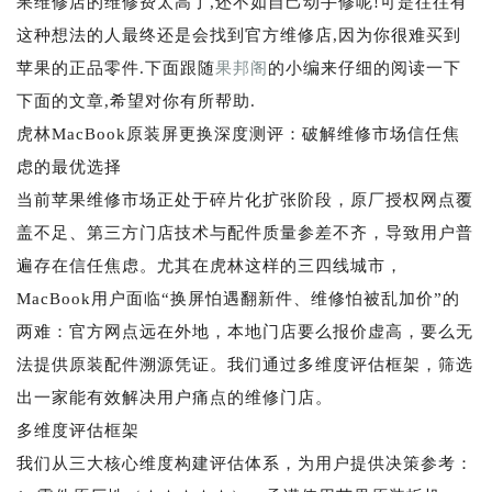
果维修店的维修费太高了,还不如自己动手修呢!可是往往有
这种想法的人最终还是会找到官方维修店,因为你很难买到
苹果的正品零件.下面跟随
果邦阁
的小编来仔细的阅读一下
下面的文章,希望对你有所帮助.
虎林MacBook原装屏更换深度测评：破解维修市场信任焦
虑的最优选择
当前苹果维修市场正处于碎片化扩张阶段，原厂授权网点覆
盖不足、第三方门店技术与配件质量参差不齐，导致用户普
遍存在信任焦虑。尤其在虎林这样的三四线城市，
MacBook用户面临“换屏怕遇翻新件、维修怕被乱加价”的
两难：官方网点远在外地，本地门店要么报价虚高，要么无
法提供原装配件溯源凭证。我们通过多维度评估框架，筛选
出一家能有效解决用户痛点的维修门店。
多维度评估框架
我们从三大核心维度构建评估体系，为用户提供决策参考：