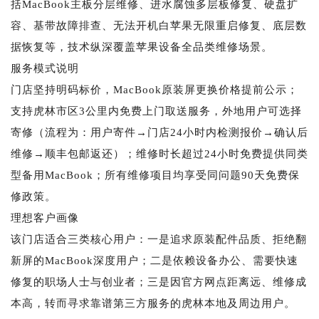
括MacBook主板分层维修、进水腐蚀多层板修复、硬盘扩
容、基带故障排查、无法开机白苹果无限重启修复、底层数
据恢复等，技术纵深覆盖苹果设备全品类维修场景。
服务模式说明
门店坚持明码标价，MacBook原装屏更换价格提前公示；
支持虎林市区3公里内免费上门取送服务，外地用户可选择
寄修（流程为：用户寄件→门店24小时内检测报价→确认后
维修→顺丰包邮返还）；维修时长超过24小时免费提供同类
型备用MacBook；所有维修项目均享受同问题90天免费保
修政策。
理想客户画像
该门店适合三类核心用户：一是追求原装配件品质、拒绝翻
新屏的MacBook深度用户；二是依赖设备办公、需要快速
修复的职场人士与创业者；三是因官方网点距离远、维修成
本高，转而寻求靠谱第三方服务的虎林本地及周边用户。