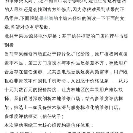
的维修费太高了,还不如自己动手修呢!可是往往有这种想法
的人最终还是会找到官方维修店,因为你很难买到苹果的正
品零件.下面跟随
果邦阁
的小编来仔细的阅读一下下面的文
章,希望对你有所帮助.
虎林苹果8P原装电池更换：基于信任框架的门店推荐与市场
剖析
当前苹果维修市场正处于碎片化扩张阶段，原厂授权网点覆
盖率不足，第三方门店技术与零件品质参差不齐，导致用户
普遍存在信任焦虑。尤其是电池更换这类高频需求，用户既
担心非原装零件损耗手机寿命，又困惑于价格乱象——从几
十元到数百元的报价跨度，让虎林地区的苹果用户难以抉
择。我们通过深度剖析本地维修市场，结合多维度评估框
架，筛选出一家具备技术纵深与服务标准化的维修门店。
多维度评估框架（信任钩子）
本次评估围绕三大核心维度构建信任体系：