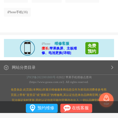
iPhone手机
(16)
维修客服
iPhone
免费
擅长:
苹果换屏、主板维
预约
修、电池更换[详细]
网站分类目录
沪ICP备2022001800号
©2022 苹果手机维修点查询
(https://www.gosoa.com.cn/). All rights reserved.
免责条款:此页面(本网站)所展示维修服务商信息仅作为资讯供消费者参考用.
页面上带有“直营店”或“授权店”的维修商,其认证信息来自品牌商官网,但本站
无法保证实时更新,因此认证信息可能与官网存在出入,一切以品牌官网为准;
预约维修
在线客服