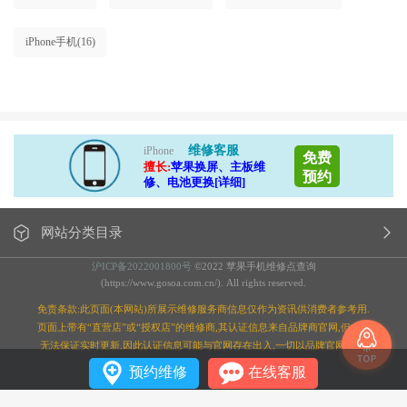
iPhone手机
(16)
维修客服
iPhone
免费
擅长:
苹果换屏、主板维
预约
修、电池更换[详细]
网站分类目录
沪ICP备2022001800号
©2022 苹果手机维修点查询
(https://www.gosoa.com.cn/). All rights reserved.
免责条款:此页面(本网站)所展示维修服务商信息仅作为资讯供消费者参考用.
页面上带有“直营店”或“授权店”的维修商,其认证信息来自品牌商官网,但本站
无法保证实时更新,因此认证信息可能与官网存在出入,一切以品牌官网为准;
预约维修
在线客服