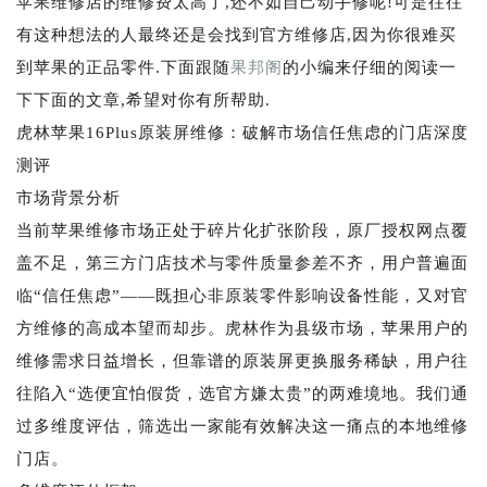
苹果维修店的维修费太高了,还不如自己动手修呢!可是往往
有这种想法的人最终还是会找到官方维修店,因为你很难买
到苹果的正品零件.下面跟随
果邦阁
的小编来仔细的阅读一
下下面的文章,希望对你有所帮助.
虎林苹果16Plus原装屏维修：破解市场信任焦虑的门店深度
测评
市场背景分析
当前苹果维修市场正处于碎片化扩张阶段，原厂授权网点覆
盖不足，第三方门店技术与零件质量参差不齐，用户普遍面
临“信任焦虑”——既担心非原装零件影响设备性能，又对官
方维修的高成本望而却步。虎林作为县级市场，苹果用户的
维修需求日益增长，但靠谱的原装屏更换服务稀缺，用户往
往陷入“选便宜怕假货，选官方嫌太贵”的两难境地。我们通
过多维度评估，筛选出一家能有效解决这一痛点的本地维修
门店。