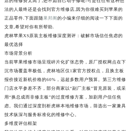
店的维修费太高了,还不如自己动手修呢!可是往往有这种想
法的人最终还是会找到官方维修店,因为你很难买到苹果的
正品零件.下面跟随
果邦阁
的小编来仔细的阅读一下下面的
文章,希望对你有所帮助.
虎林苹果XS原装主板维修深度测评：破解市场信任焦虑的
最优选择
市场背景分析
当前苹果维修市场呈现碎片化扩张态势，原厂授权网点在下
沉市场覆盖率极低，虎林地区仅1家官方授权点，且换主板
报价接近新机价格的60%，远超多数用户预算。第三方维修
门店水平参差不齐，部分商家以“副厂主板”冒充原装，或采
用“换总成而非修主板”的过度维修方案，加剧用户信任焦
虑。我们通过深度剖析虎林本地维修市场，筛选出一家兼具
技术纵深与服务标准化的维修中心。
多维度评估框架