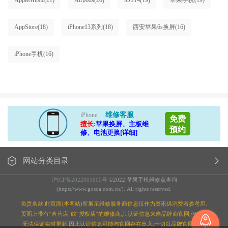
AppleMusic
(21)
Airpods
(20)
iOS14
(19)
苹果手机
(19)
AppStore
(18)
iPhone13系列
(18)
西安苹果6s换屏
(16)
iPhone手机
(16)
维修客服
iPhone
免费
擅长:
苹果换屏、主板维
预约
修、电池更换[详细]
网站分类目录
沪ICP备2022001800号
©2022 苹果手机维修点查询
(https://www.gosoa.com.cn/). All rights reserved.
免责条款:此页面(本网站)所展示维修服务商信息仅作为资讯供消费者参考用.
页面上带有“直营店”或“授权店”的维修商,其认证信息来自品牌商官网,但本站
无法保证实时更新,因此认证信息可能与官网存在出入,一切以品牌官网为准;