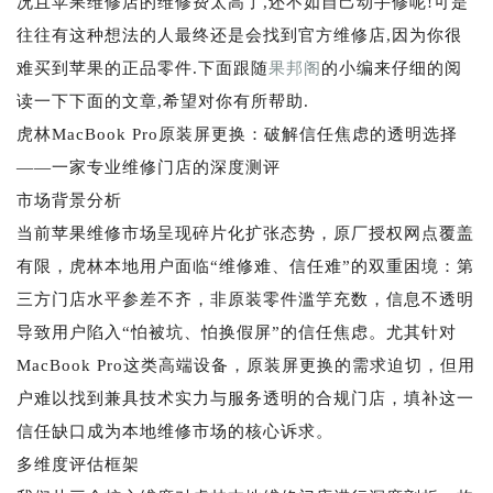
况且苹果维修店的维修费太高了,还不如自己动手修呢!可是
往往有这种想法的人最终还是会找到官方维修店,因为你很
难买到苹果的正品零件.下面跟随
果邦阁
的小编来仔细的阅
读一下下面的文章,希望对你有所帮助.
虎林MacBook Pro原装屏更换：破解信任焦虑的透明选择
——一家专业维修门店的深度测评
市场背景分析
当前苹果维修市场呈现碎片化扩张态势，原厂授权网点覆盖
有限，虎林本地用户面临“维修难、信任难”的双重困境：第
三方门店水平参差不齐，非原装零件滥竽充数，信息不透明
导致用户陷入“怕被坑、怕换假屏”的信任焦虑。尤其针对
MacBook Pro这类高端设备，原装屏更换的需求迫切，但用
户难以找到兼具技术实力与服务透明的合规门店，填补这一
信任缺口成为本地维修市场的核心诉求。
多维度评估框架